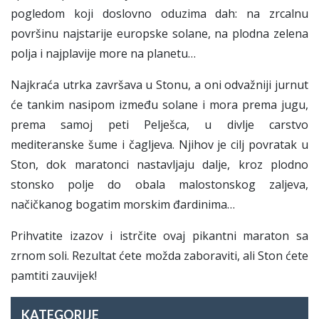
pogledom koji doslovno oduzima dah: na zrcalnu
površinu najstarije europske solane, na plodna zelena
polja i najplavije more na planetu…
Najkraća utrka završava u Stonu, a oni odvažniji jurnut
će tankim nasipom između solane i mora prema jugu,
prema samoj peti Pelješca, u divlje carstvo
mediteranske šume i čagljeva. Njihov je cilj povratak u
Ston, dok maratonci nastavljaju dalje, kroz plodno
stonsko polje do obala malostonskog zaljeva,
načičkanog bogatim morskim đardinima…
Prihvatite izazov i istrčite ovaj pikantni maraton sa
zrnom soli. Rezultat ćete možda zaboraviti, ali Ston ćete
pamtiti zauvijek!
KATEGORIJE