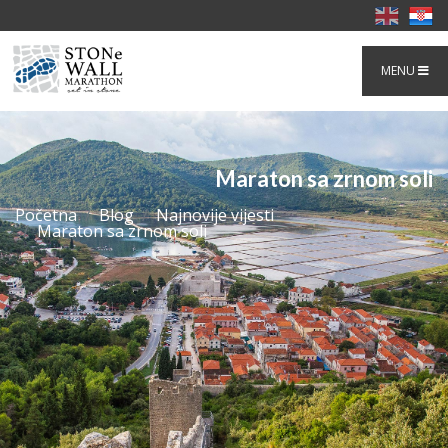
MENU
Maraton sa zrnom soli
Početna
Blog
Najnovije vijesti
Maraton sa zrnom soli